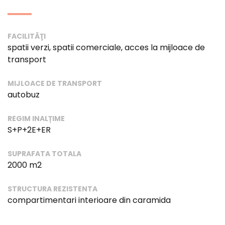
FACILITĂŢI
spatii verzi, spatii comerciale, acces la mijloace de
transport
MIJLOACE DE TRANSPORT
autobuz
REGIM INALȚIME
S+P+2E+ER
SUPRAFATA TOTALA
2000 m2
STRUCTURA REZISTENTA
compartimentari interioare din caramida