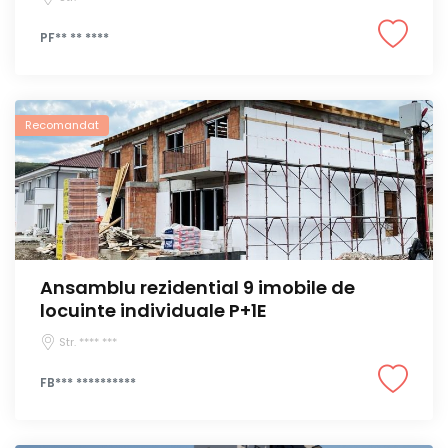
PF** ** ****
Recomandat
Ansamblu rezidential 9 imobile de
locuinte individuale P+1E
Str. **** ***
FB*** **********