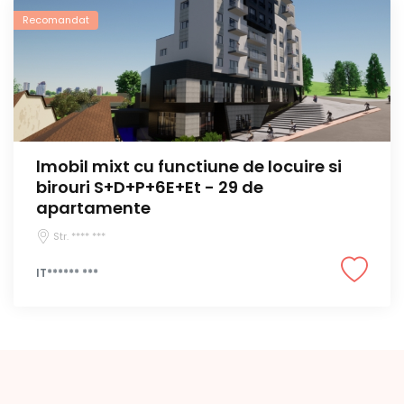
Recomandat
lmobil mixt cu functiune de locuire si
birouri S+D+P+6E+Et - 29 de
apartamente
Str. **** ***
IT****** ***