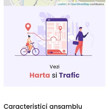
Leaflet
| ©
OpenStreetMap
contributors
Vezi
Harta
si
Trafic
Caracteristici ansamblu