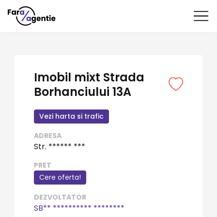
Imobil mixt Strada
Borhanciului 13A
Vezi harta si trafic
ADRESA
Str. ****** ***
PRET
Cere oferta!
DEZVOLTATOR
SB** ********** ********