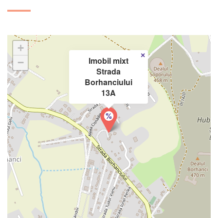
+
×
Imobil mixt
−
Strada
Borhanciului
13A