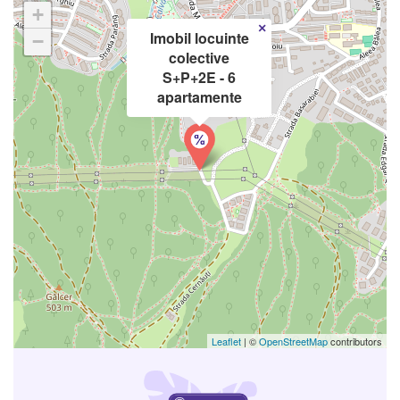
+
×
Imobil locuinte
−
colective
S+P+2E - 6
apartamente
Leaflet
| ©
OpenStreetMap
contributors