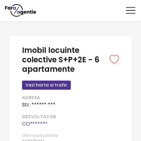
Imobil locuinte
colective S+P+2E - 6
apartamente
Vezi harta si trafic
ADRESA
Str. ****** ***
DEZVOLTATOR
CO*******
Ultima actualizare: