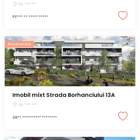
Str. **** ***
PF*** ** ***** *****
Recomandat
Imobil mixt Strada Borhanciului 13A
Str. **** ***
SB** ********** ********