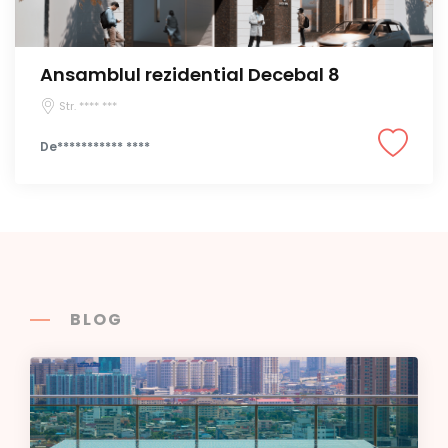
Ansamblul rezidential Decebal 8
Str. **** ***
De*********** ****
BLOG