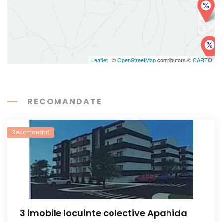
Leaflet
| ©
OpenStreetMap
contributors ©
CARTO
RECOMANDATE
Recomandat
3 imobile locuinte colective Apahida