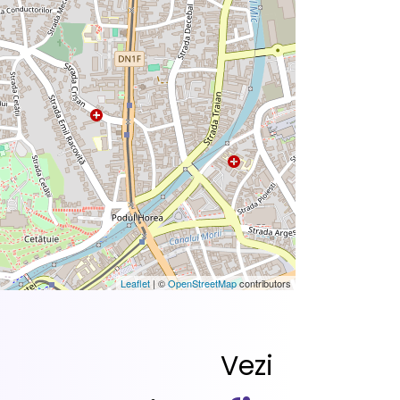
Leaflet
| ©
OpenStreetMap
contributors
Vezi