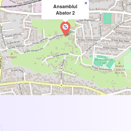
×
Ansamblul
Abator 2