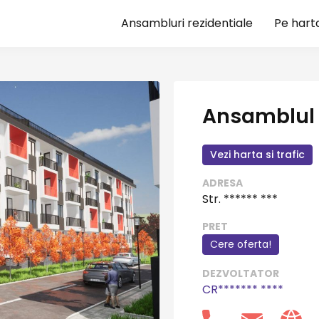
Ansambluri rezidentiale
Pe hart
Ansamblul 
Vezi harta si trafic
ADRESA
Str. ****** ***
PRET
Cere oferta!
DEZVOLTATOR
CR******* ****