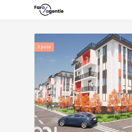
3
poze