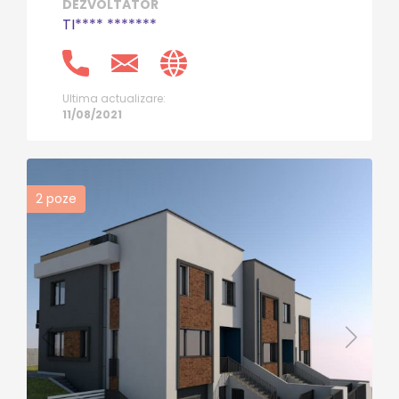
DEZVOLTATOR
TI**** *******
Ultima actualizare:
11/08/2021
2
poze