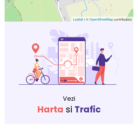
Leaflet
| ©
OpenStreetMap
contributors
Vezi
Harta
si
Trafic