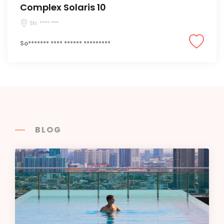
Complex Solaris 10
Str. **** ***
So******* **** ****** *********
BLOG