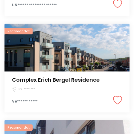
UN****** ********* ******
Recomandat
Complex Erich Bergel Residence
Str. **** ***
Ve****** *****
Recomandat