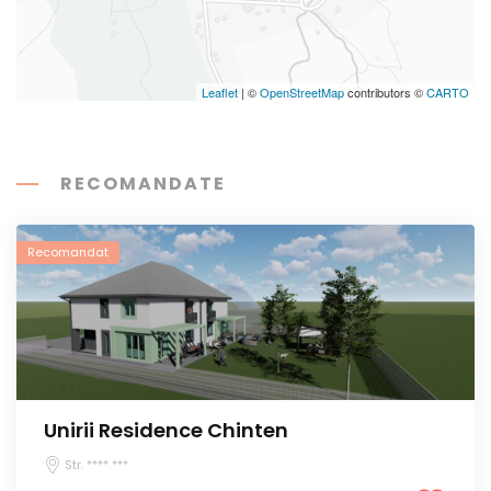
Leaflet
| ©
OpenStreetMap
contributors ©
CARTO
RECOMANDATE
Recomandat
Unirii Residence Chinten
Str. **** ***