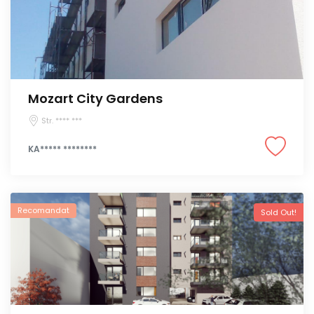
Mozart City Gardens
Str. **** ***
KA***** ********
Recomandat
Sold Out!