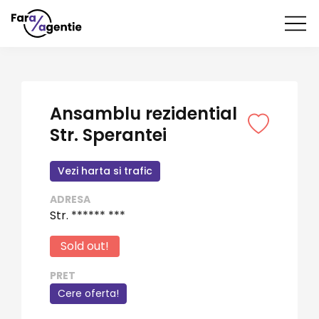
Ansamblu rezidential
Str. Sperantei
Vezi harta si trafic
ADRESA
Str. ****** ***
Sold out!
PRET
Cere oferta!