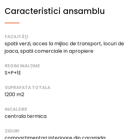
Caracteristici ansamblu
FACILITĂŢI
spatii verzi, acces la mijloc de transport, locuri de
joaca, spatii comerciale in apropiere
REGIM INALȚIME
S+P+1E
SUPRAFATA TOTALA
1200 m2
INCALZIRE
centrala termica
ZIDURI
compartimentari interioare din caramida