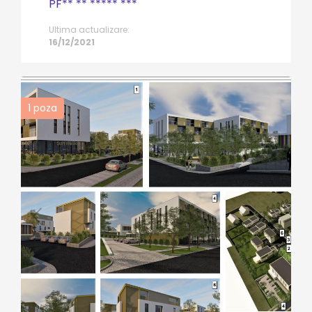
PF** ** ***** ***
Ultima actualizare:
16/12/2021
1
poza