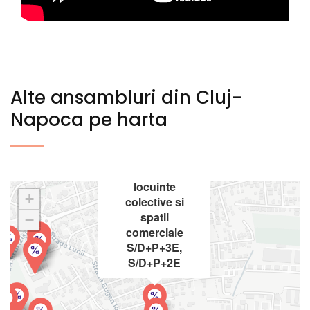
Alte ansambluri din Cluj-
Napoca pe harta
×
Ansamblu
rezidential cu
functiuni mixte:
locuinte
+
colective si
spatii
−
comerciale
S/D+P+3E,
S/D+P+2E