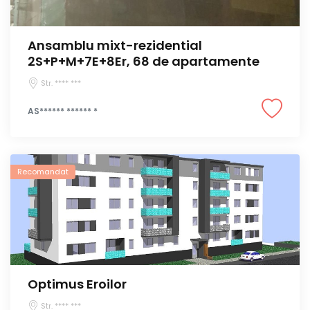
Ansamblu mixt-rezidential
2S+P+M+7E+8Er, 68 de apartamente
Str. **** ***
AS****** ****** *
Recomandat
Optimus Eroilor
Str. **** ***