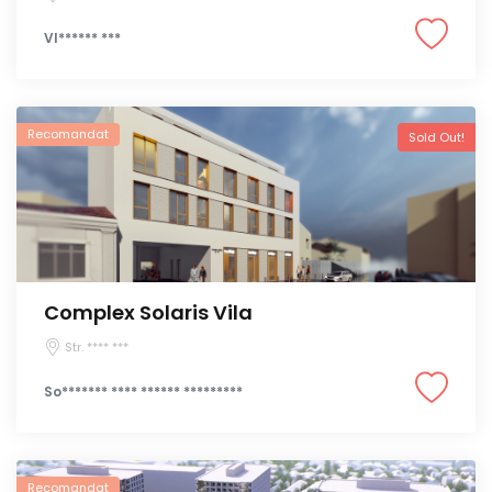
VI****** ***
Recomandat
Sold Out!
Complex Solaris Vila
Str. **** ***
So******* **** ****** *********
Recomandat