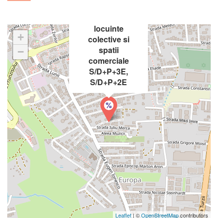
rezidential cu
functiuni mixte:
locuinte
+
colective si
spatii
−
comerciale
S/D+P+3E,
S/D+P+2E
Leaflet
| ©
OpenStreetMap
contributors