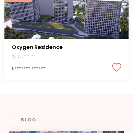
Oxygen Residence
Str. **** ***
N********* ********
BLOG