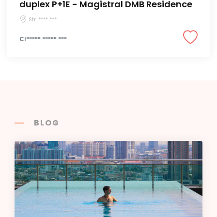
duplex P+1E - Magistral DMB Residence
Str. **** ***
CI***** ***** ***
BLOG