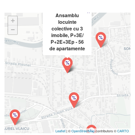
×
Ansamblu
+
locuinte
colective cu 3
−
imobile, P+3E/
P+2E+3Ep - 56
de apartamente
Leaflet
| ©
OpenStreetMap
contributors ©
CARTO