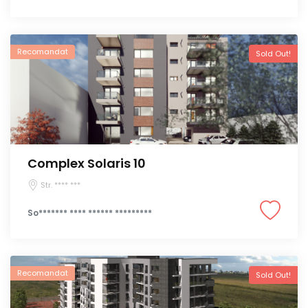
Recomandat
Sold Out!
Complex Solaris 10
Str. **** ***
So******* **** ****** *********
Recomandat
Sold Out!