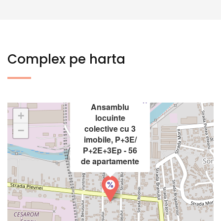
Complex pe harta
×
Ansamblu
+
locuinte
colective cu 3
−
imobile, P+3E/
P+2E+3Ep - 56
de apartamente