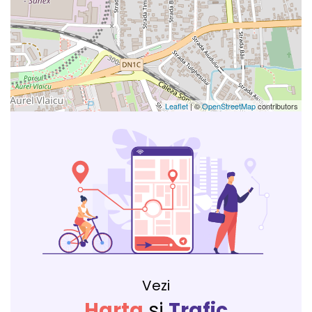
Leaflet
| ©
OpenStreetMap
contributors
Vezi
Harta
si
Trafic